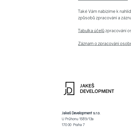
Také Vám nabízíme k nahlí
způsobů zpracování a zázn
Tabulka účelů
zpracování o
Záznam o zpracování osobn
Jakeš Development s.r.o.
U Průhonu 1589/13a
170 00 Praha 7