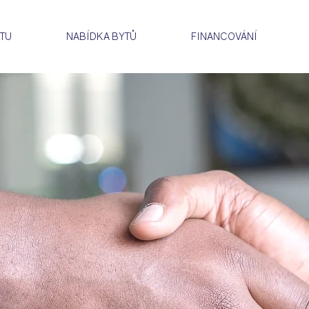
v.pleva@jakesdevelopme
TU
NABÍDKA BYTŮ
FINANCOVÁNÍ