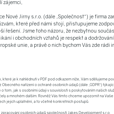
lí zájemci,
e Nové Jirny s.r.o. (dále „Společnost“) je firma 
zvám, které před námi stojí, přistupujeme zodpo
pší řešení. Jsme toho názoru, že nezbytnou součás
ikání i obchodních vztahů je respekt a dodržován
ropské unie, a právě o nich bychom Vás zde rádi i
teré je k nahlédnutí v PDF pod odkazem níže, Vám sdělujeme pod
 z Obecného nařízení o ochraně osobních údajů (dále „GDPR“) týkajíc
o tom, jak s osobními údaji v souvislosti s poskytováním našich slu
čely a mnohém dalším. Rovněž Vás tímto chceme upozornit na Vaše p
ch jejich uplatnění, a to včetně konkrétních postupů.
 zpracování osobních údajů společností Jakes Development s.r.o.