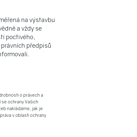
zaměřená na výstavbu
vědně a vždy se
tí poctivého,
í právních předpisů
nformovali.
robnosti o právech a
í se ochrany Vašich
žeb nakládáme, jak je
ráva v oblasti ochrany