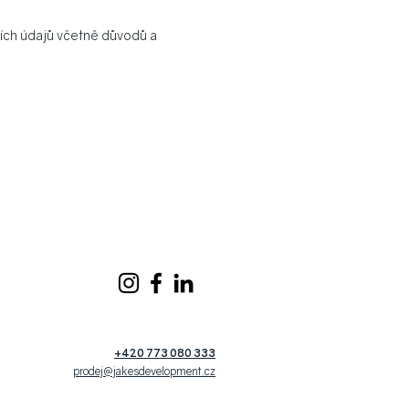
ích údajů včetně důvodů a
+420 773 080 333
prodej@jakesdevelopment.cz